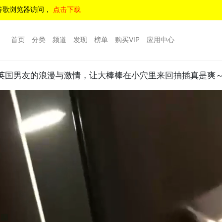
谷歌浏览器访问，
点击下载
首页
分类
频道
发现
榜单
购买VIP
应用中心
Minx与英国男友的浪漫与激情，让大棒棒在小穴里来回抽插真是爽