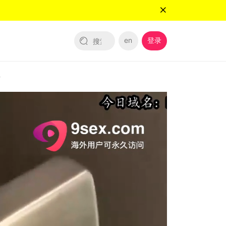
en
登录
～