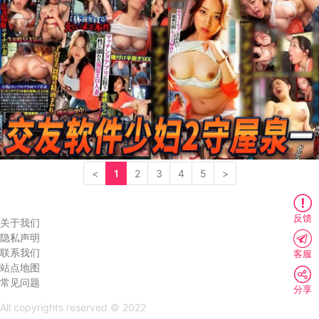
<
1
2
3
4
5
>
反馈
关于我们
隐私声明
联系我们
客服
站点地图
常见问题
分享
All copyrights reserved © 2022